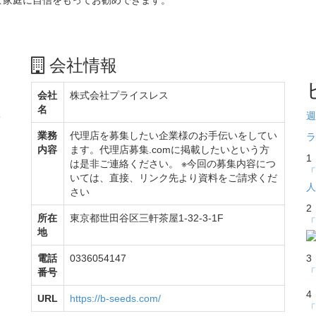
会社情報
会社
株式会社プライスレス
名
週
て
業務
代理店を募集したい企業様のお手伝いをしてい
ラ
内容
ます。代理店募集.comに掲載したいという方
1
は是非ご連絡ください。 ※今回の募集内容につ
「
いては、直接、リンク先より資料をご請求くだ
人
さい
2
所在
東京都世田谷区三軒茶屋1-32-3-1F
「
地
電話
0336054147
3
番号
「
4
URL
https://b-seeds.com/
「