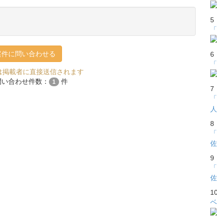
5
「
案件に問い合わせる
6
「
は掲載者に直接送信されます
問い合わせ件数：
件
1
7
「
人
8
「
佐
9
「
佐
1
ベ