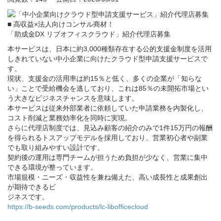
■ 高収益×法人向けコンサル商材！
「助成金DX リブオフィスクラウド」紹介代理店募集
本サービスは、日本に約3,000種類存在する公的支援金制度を活用
しきれていない中小企業に向けたクラウド型申請支援サービスで
す。
現状、支援金の活用率は約15％と低く、多くの企業が「知らな
い」ことで受給機会を逃しており、これは85％の未開拓市場とい
う大きなビジネスチャンスを意味します。
本サービスは従来外部業者に依頼していた申請業務を内製化し、
コスト削減と業務効率化を同時に実現。
さらに代理店制度では、見込み顧客の紹介のみで1件15万円の報酬
を得られるトスアップモデルを採用しており、営業初心者や副業
でも取り組みやすい設計です。
契約後の運用は専門チームが担うため負担が少なく、営業に集中
できる環境が整っています。
市場規模・ニーズ・収益性を兼ね備えた、高い成長性と成果創出
が期待できるビ
ジネスです。
https://b-seeds.com/products/lc-libofficecloud