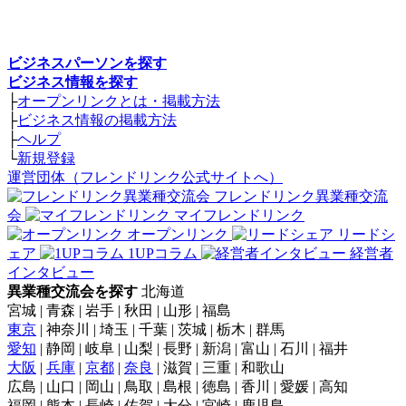
ビジネスパーソンを探す
ビジネス情報を探す
├
オープンリンクとは・掲載方法
├
ビジネス情報の掲載方法
├
ヘルプ
└
新規登録
運営団体（フレンドリンク公式サイトへ）
フレンドリンク異業種交流
会
マイフレンドリンク
オープンリンク
リードシ
ェア
1UPコラム
経営者
インタビュー
異業種交流会を探す
北海道
宮城 | 青森 | 岩手 | 秋田 | 山形 | 福島
東京
| 神奈川 | 埼玉 | 千葉 | 茨城 | 栃木 | 群馬
愛知
| 静岡 | 岐阜 | 山梨 | 長野 | 新潟 | 富山 | 石川 | 福井
大阪
|
兵庫
|
京都
|
奈良
| 滋賀 | 三重 | 和歌山
広島 | 山口 | 岡山 | 鳥取 | 島根 | 徳島 | 香川 | 愛媛 | 高知
福岡 | 熊本 | 長崎 | 佐賀 | 大分 | 宮崎 | 鹿児島