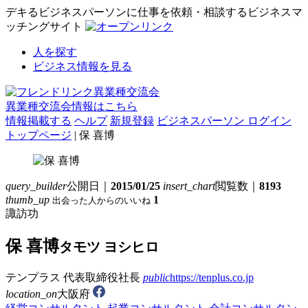
デキるビジネスパーソンに仕事を依頼・相談するビジネスマ
ッチングサイト
人を探す
ビジネス情報を見る
異業種交流会情報はこちら
情報掲載する
ヘルプ
新規登録
ビジネスパーソン ログイン
トップページ
| 保 喜博
query_builder
公開日｜
2015/01/25
insert_chart
閲覧数｜
8193
thumb_up
1
出会った人からのいいね
諏訪功
保 喜博
タモツ ヨシヒロ
テンプラス
代表取締役社長
public
https://tenplus.co.jp
location_on
大阪府