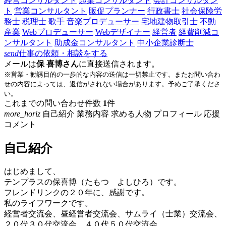
経営コンサルタント
起業コンサルタント
会計コンサルタン
ト
営業コンサルタント
販促プランナー
行政書士
社会保険労
務士
税理士
歌手
音楽プロデューサー
宅地建物取引士
不動
産業
Webプロデューサー
Webデザイナー
経営者
経費削減コ
ンサルタント
助成金コンサルタント
中小企業診断士
send
仕事の依頼・相談をする
メールは
保 喜博さん
に直接送信されます。
※営業・勧誘目的の一歩的な内容の送信は一切禁止です。またお問い合わ
せの内容によっては、返信がされない場合があります。予めご了承くださ
い。
これまでの問い合わせ件数
1
件
more_horiz
自己紹介
業務内容
求める人物
プロフィール
応援
コメント
自己紹介
はじめまして、
テンプラスの保喜博（たもつ よしひろ）です。
フレンドリンクの２０年に、感謝です。
私のライフワークです。
経営者交流会、昼経営者交流会、サムライ（士業）交流会、
２０代３０代交流会、４０代５０代交流会、