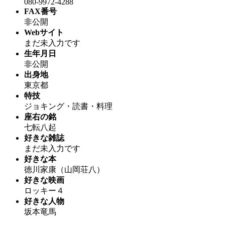
080-9972-4288
FAX番号
非公開
Webサイト
まだ未入力です
生年月日
非公開
出身地
東京都
特技
ジョキング・読書・料理
座右の銘
七転八起
好きな雑誌
まだ未入力です
好きな本
徳川家康（山岡荘八）
好きな映画
ロッキー４
好きな人物
坂本竜馬