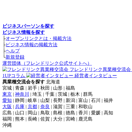
ビジネスパーソンを探す
ビジネス情報を探す
├
オープンリンクとは・掲載方法
├
ビジネス情報の掲載方法
├
ヘルプ
└
新規登録
運営団体（フレンドリンク公式サイトへ）
フレンドリンク異業種交流会
1UPコラム
経営者インタビュー
異業種交流会を探す
北海道
宮城 | 青森 | 岩手 | 秋田 | 山形 | 福島
東京
|
神奈川
| 埼玉 | 千葉 | 茨城 | 栃木 | 群馬
愛知
| 静岡 | 岐阜 | 山梨 | 長野 | 新潟 | 富山 | 石川 | 福井
大阪
|
兵庫
|
京都
|
奈良
| 滋賀 | 三重 | 和歌山
広島 | 山口 | 岡山 | 鳥取 | 島根 | 徳島 | 香川 | 愛媛 | 高知
福岡 | 熊本 | 長崎 | 佐賀 | 大分 | 宮崎 | 鹿児島
沖縄