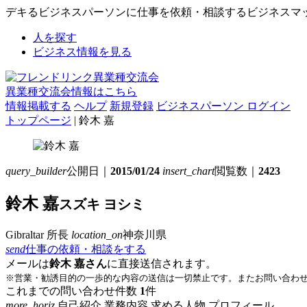
デキるビジネスパーソンに仕事を依頼・相談するビジネスマ
人を探す
ビジネス情報を見る
異業種交流会情報はこちら
情報掲載する
ヘルプ
新規登録
ビジネスパーソン ログイン
トップページ
| 鈴木 嘉
query_builder
公開日｜
2015/01/24
insert_chart
閲覧数｜
2423
鈴木 嘉
スズキ ヨシミ
Gibraltar
所長
location_on
神奈川県
send
仕事の依頼・相談をする
メールは
鈴木 嘉さん
に直接送信されます。
※営業・勧誘目的の一歩的な内容の送信は一切禁止です。またお問い合わ
これまでの問い合わせ件数
1
件
more_horiz
自己紹介
業務内容
求める人物
プロフィール