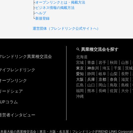
├
オープンリンクとは・掲載方法
├
ビジネス情報の掲載方法
├
ヘルプ
└
新規登録
運営団体（フレンドリンク公式サイトへ）
異業種交流会を探す
フレンドリンク異業種交流会
北海道
宮城 | 青森 | 岩手 | 秋田 | 山形 
東京
|
神奈川
| 埼玉 | 千葉 | 茨城
マイフレンドリンク
愛知
| 静岡 | 岐阜 | 山梨 | 長野 |
大阪
|
兵庫
|
京都
|
奈良
| 滋賀 |
オープンリンク
広島 | 山口 | 岡山 | 鳥取 | 島根 |
福岡 | 熊本 | 長崎 | 佐賀 | 大分 
リードシェア
沖縄
1UPコラム
経営者インタビュー
本最大級の異業種交流会｜東京・大阪・名古屋｜フレンドリンク(FRIEND LINK)
Corporati