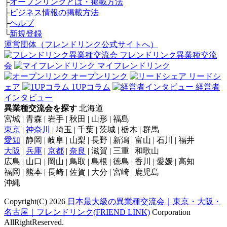
├
オープンリンクとは・掲載方法
├
ビジネス情報の掲載方法
├
ヘルプ
└
新規登録
運営団体（フレンドリンク公式サイトへ）
フレンドリンク異業種交流
会
マイフレンドリンク
オープンリンク
リードシ
ェア
1UPコラム
経営者
インタビュー
異業種交流会を探す
北海道
宮城 | 青森 | 岩手 | 秋田 | 山形 | 福島
東京
|
神奈川
| 埼玉 | 千葉 | 茨城 | 栃木 | 群馬
愛知
| 静岡 | 岐阜 | 山梨 | 長野 | 新潟 | 富山 | 石川 | 福井
大阪
|
兵庫
|
京都
|
奈良
| 滋賀 | 三重 | 和歌山
広島 | 山口 | 岡山 | 鳥取 | 島根 | 徳島 | 香川 | 愛媛 | 高知
福岡 | 熊本 | 長崎 | 佐賀 | 大分 | 宮崎 | 鹿児島
沖縄
Copyright(C) 2026
日本最大級の異業種交流会｜東京・大阪・
名古屋｜フレンドリンク(FRIEND LINK)
Corporation
AllRightReserved.