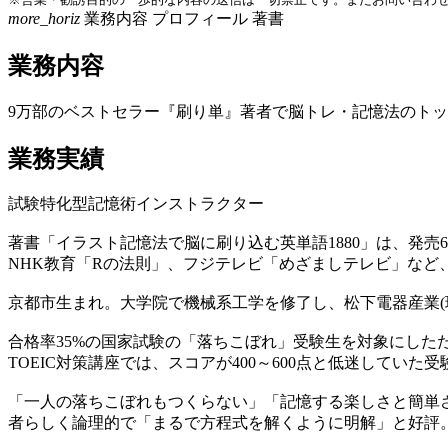
more_horiz
業務内容
プロフィール
著書
業務内容
9万部のベストセラー『刷り単』著者で脳トレ・記憶法のト
業務実績
試験特化型記憶術インストラクター
著書「イラスト記憶法で脳に刷り込む英単語1880」は、発売
NHK教育「Rの法則」、フジテレビ「めざましテレビ」など
京都市生まれ。大学院で機械系工学を修了し、松下電器産業(
合格率35%の国家試験の「落ちこぼれ」受験生を対象にしたた
TOEIC対策講座では、スコアが400～600点と低迷してい
「一人の落ちこぼれもつくらない」「記憶する楽しさと簡単
者らしく論理的で「まるで方程式を解くように明解」と好評。