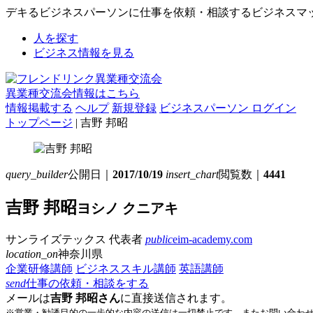
デキるビジネスパーソンに仕事を依頼・相談するビジネスマ
人を探す
ビジネス情報を見る
異業種交流会情報はこちら
情報掲載する
ヘルプ
新規登録
ビジネスパーソン ログイン
トップページ
| 吉野 邦昭
query_builder
公開日｜
2017/10/19
insert_chart
閲覧数｜
4441
吉野 邦昭
ヨシノ クニアキ
サンライズテックス
代表者
public
eim-academy.com
location_on
神奈川県
企業研修講師
ビジネススキル講師
英語講師
send
仕事の依頼・相談をする
メールは
吉野 邦昭さん
に直接送信されます。
※営業・勧誘目的の一歩的な内容の送信は一切禁止です。またお問い合わ