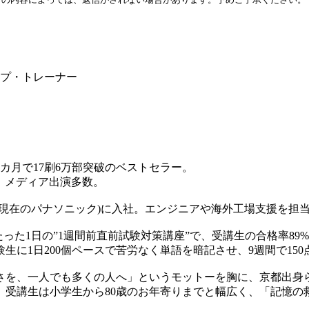
ップ・トレーナー
6カ月で17刷6万部突破のベストセラー。
、メディア出演多数。
現在のパナソニック)に入社。エンジニアや海外工場支援を担
った1日の”1週間前直前試験対策講座”で、受講生の合格率89
た受験生に1日200個ペースで苦労なく単語を暗記させ、9週間で1
さを、一人でも多くの人へ」というモットーを胸に、京都出身
受講生は小学生から80歳のお年寄りまでと幅広く、「記憶の救