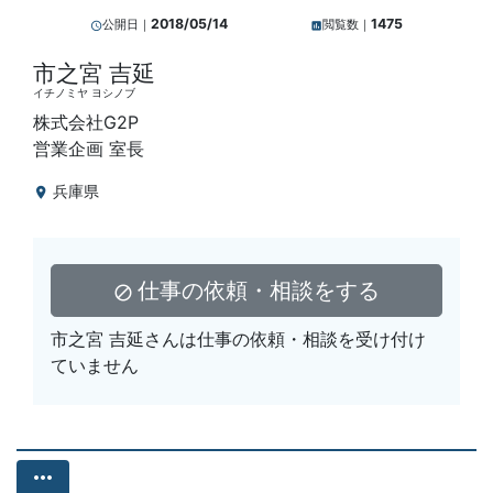
2018/05/14
1475
公開日｜
閲覧数｜
query_builder
insert_chart
市之宮 吉延
イチノミヤ ヨシノブ
株式会社G2P
営業企画 室長
兵庫県
location_on
仕事の依頼・相談をする
block
市之宮 吉延さんは仕事の依頼・相談を受け付け
ていません
more_horiz