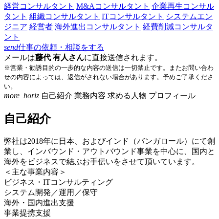
経営コンサルタント
M&Aコンサルタント
企業再生コンサル
タント
組織コンサルタント
ITコンサルタント
システムエン
ジニア
経営者
海外進出コンサルタント
経費削減コンサルタ
ント
send
仕事の依頼・相談をする
メールは
藤代 有人さん
に直接送信されます。
※営業・勧誘目的の一歩的な内容の送信は一切禁止です。またお問い合わ
せの内容によっては、返信がされない場合があります。予めご了承くださ
い。
more_horiz
自己紹介
業務内容
求める人物
プロフィール
自己紹介
弊社は2018年に日本、およびインド（バンガロール）にて創
業し、インバウンド・アウトバウンド事業を中心に、国内と
海外をビジネスで結ぶお手伝いをさせて頂いています。
＜主な事業内容＞
ビジネス・ITコンサルティング
システム開発／運用／保守
海外・国内進出支援
事業提携支援