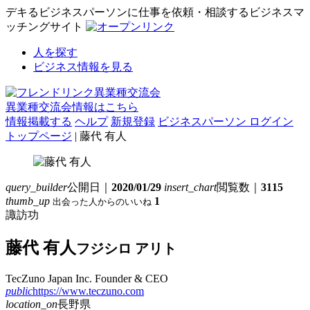
デキるビジネスパーソンに仕事を依頼・相談するビジネスマ
ッチングサイト
人を探す
ビジネス情報を見る
異業種交流会情報はこちら
情報掲載する
ヘルプ
新規登録
ビジネスパーソン ログイン
トップページ
| 藤代 有人
query_builder
公開日｜
2020/01/29
insert_chart
閲覧数｜
3115
thumb_up
1
出会った人からのいいね
諏訪功
藤代 有人
フジシロ アリト
TecZuno Japan Inc.
Founder & CEO
public
https://www.teczuno.com
location_on
長野県