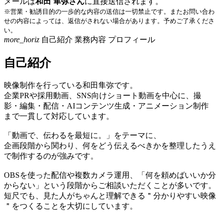
メールは
和田 隼弥さん
に直接送信されます。
※営業・勧誘目的の一歩的な内容の送信は一切禁止です。またお問い合わ
せの内容によっては、返信がされない場合があります。予めご了承くださ
い。
more_horiz
自己紹介
業務内容
プロフィール
自己紹介
映像制作を行っている和田隼弥です。
企業PRや採用動画、SNS向けショート動画を中心に、撮
影・編集・配信・AIコンテンツ生成・アニメーション制作
まで一貫して対応しています。
「動画で、伝わるを最短に。」をテーマに、
企画段階から関わり、何をどう伝えるべきかを整理したうえ
で制作するのが強みです。
OBSを使った配信や複数カメラ運用、「何を頼めばいいか分
からない」という段階からご相談いただくことが多いです。
短尺でも、見た人がちゃんと理解できる＂分かりやすい映像
＂をつくることを大切にしています。