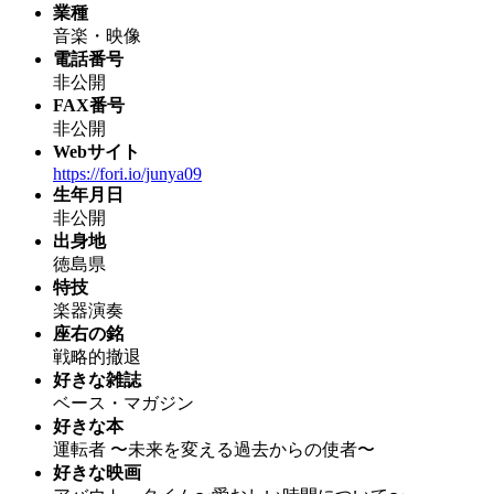
業種
音楽・映像
電話番号
非公開
FAX番号
非公開
Webサイト
https://fori.io/junya09
生年月日
非公開
出身地
徳島県
特技
楽器演奏
座右の銘
戦略的撤退
好きな雑誌
ベース・マガジン
好きな本
運転者 〜未来を変える過去からの使者〜
好きな映画