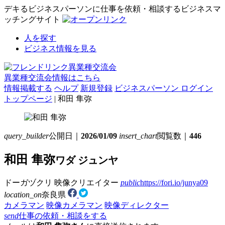
デキるビジネスパーソンに仕事を依頼・相談するビジネスマ
ッチングサイト
人を探す
ビジネス情報を見る
異業種交流会情報はこちら
情報掲載する
ヘルプ
新規登録
ビジネスパーソン ログイン
トップページ
| 和田 隼弥
query_builder
公開日｜
2026/01/09
insert_chart
閲覧数｜
446
和田 隼弥
ワダ ジュンヤ
ドーガヅクリ
映像クリエイター
public
https://fori.io/junya09
location_on
奈良県
カメラマン
映像カメラマン
映像ディレクター
send
仕事の依頼・相談をする