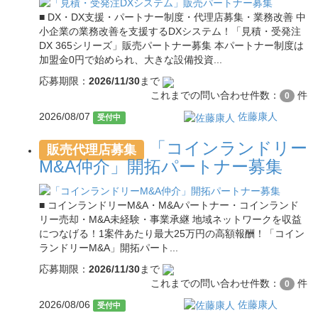
■ DX・DX支援・パートナー制度・代理店募集・業務改善 中
小企業の業務改善を支援するDXシステム！「見積・受発注
DX 365シリーズ」販売パートナー募集 本パートナー制度は
加盟金0円で始められ、大きな設備投資...
応募期限：
2026/11/30
まで
これまでの問い合わせ件数：
件
0
2026/08/07
佐藤康人
受付中
「コインランドリー
販売代理店募集
M&A仲介」開拓パートナー募集
■ コインランドリーM&A・M&Aパートナー・コインランド
リー売却・M&A未経験・事業承継 地域ネットワークを収益
につなげる！1案件あたり最大25万円の高額報酬！「コイン
ランドリーM&A」開拓パート...
応募期限：
2026/11/30
まで
これまでの問い合わせ件数：
件
0
2026/08/06
佐藤康人
受付中