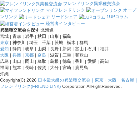
フレンドリンク異業種交流会
マイフレンドリンク
オープ
ンリンク
リードシェア
1UPコラム
経営者インタビュー
異業種交流会を探す
北海道
宮城 | 青森 | 岩手 | 秋田 | 山形 | 福島
東京
| 神奈川 | 埼玉 | 千葉 | 茨城 | 栃木 | 群馬
愛知
| 静岡 | 岐阜 | 山梨 | 長野 | 新潟 | 富山 | 石川 | 福井
大阪
|
兵庫
|
京都
|
奈良
| 滋賀 | 三重 | 和歌山
広島 | 山口 | 岡山 | 鳥取 | 島根 | 徳島 | 香川 | 愛媛 | 高知
福岡 | 熊本 | 長崎 | 佐賀 | 大分 | 宮崎 | 鹿児島
沖縄
Copyright(C) 2026
日本最大級の異業種交流会｜東京・大阪・名古屋｜
フレンドリンク(FRIEND LINK)
Corporation AllRightReserved.