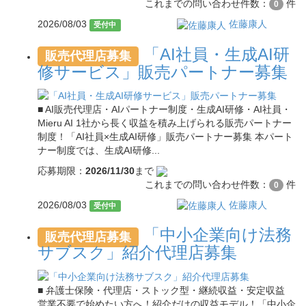
これまでの問い合わせ件数：
件
0
2026/08/03
佐藤康人
受付中
「AI社員・生成AI研
販売代理店募集
修サービス」販売パートナー募集
■ AI販売代理店・AIパートナー制度・生成AI研修・AI社員・
Mieru AI 1社から長く収益を積み上げられる販売パートナー
制度！「AI社員×生成AI研修」販売パートナー募集 本パート
ナー制度では、生成AI研修...
応募期限：
2026/11/30
まで
これまでの問い合わせ件数：
件
0
2026/08/03
佐藤康人
受付中
「中小企業向け法務
販売代理店募集
サブスク」紹介代理店募集
■ 弁護士保険・代理店・ストック型・継続収益・安定収益
営業不要で始めたい方へ！紹介だけの収益モデル！「中小企