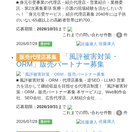
■ 身元引受事業の代理店・紹介代理店・営業紹介・業務委
託・第2次募集要項 医療・介護の現場経験を活かしたい方
へ！「身元引受サービス」紹介代理店募集 2040年には子供
のいない65歳以上の高齢者世帯は約700...
応募期限：
2026/10/31
まで
これまでの問い合わせ件数：
件
0
2026/07/28
佐藤康人
受付中
「風評被害対策・
販売代理店募集
ORM」販売パートナー募集
■ 風評被害対策・ORM・代理店募集・逆SEO・LLMO 営業
力を活かして継続収益を目指せる代理店制度！「風評被害対
策・ORM」販売パートナー募集 本サービスは、Web制作会
社、SEO会社、広告代理店、人材紹介会社、...
応募期限：
2026/10/31
まで
これまでの問い合わせ件数：
件
0
2026/07/28
佐藤康人
受付中