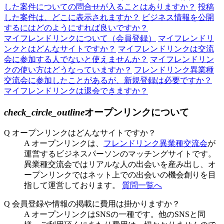
した案件についての問合せが入ることはありますか？
投稿
した案件は、どこに表示されますか？
ビジネス情報を公開
するにはどのようにすれば良いですか？
マイフレンドリンクについて（会員登録）
マイフレンドリ
ンクとはどんなサイトですか？
マイフレンドリンクは交流
会に参加する人でないと使えませんか？
マイフレンドリン
クの使い方はどうなっていますか？
フレンドリンク異業種
交流会に参加したことがあるが、新規登録は必要ですか？
マイフレンドリンクは退会できますか？
check_circle_outline
オープンリンクについて
Q
オープンリンクはどんなサイトですか？
A
オープンリンクは、
フレンドリンク異業種交流会
が
運営するビジネスパーソンのマッチングサイトです。
異業種交流会ではリアルな人の出会いを産み出し、オ
ープンリンクではネット上での出会いの機会創りを目
指して運営しております。
質問一覧へ
Q
会員登録や情報の掲載に費用は掛かりますか？
A
オープンリンクはSNSの一種です。他のSNSと同