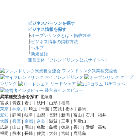
ビジネスパーソンを探す
ビジネス情報を探す
├
オープンリンクとは・掲載方法
├
ビジネス情報の掲載方法
├
ヘルプ
└
新規登録
運営団体（フレンドリンク公式サイトへ）
フレンドリンク異業種交流会
マイフレンドリンク
オープ
ンリンク
リードシェア
1UPコラム
経営者インタビュー
異業種交流会を探す
北海道
宮城 | 青森 | 岩手 | 秋田 | 山形 | 福島
東京
|
神奈川
| 埼玉 | 千葉 | 茨城 | 栃木 | 群馬
愛知
| 静岡 | 岐阜 | 山梨 | 長野 | 新潟 | 富山 | 石川 | 福井
大阪
|
兵庫
|
京都
|
奈良
| 滋賀 | 三重 | 和歌山
広島 | 山口 | 岡山 | 鳥取 | 島根 | 徳島 | 香川 | 愛媛 | 高知
福岡 | 熊本 | 長崎 | 佐賀 | 大分 | 宮崎 | 鹿児島