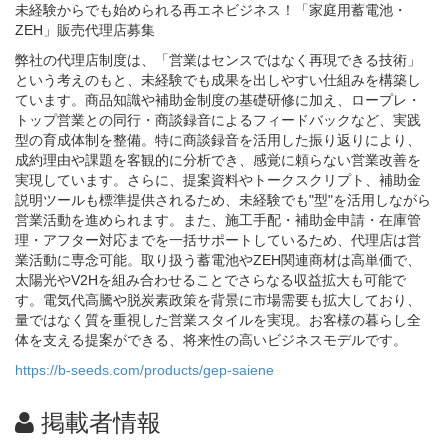
未経験からでも始められる再エネビジネス！「家庭用蓄電池・
ZEH」販売代理店募集
弊社の代理店制度は、「営業はセンスではなく再現できる技術」
という考えのもと、未経験でも成果を出しやすい仕組みを構築し
ています。商品知識や補助金制度の基礎研修に加え、ロープレ・
トップ営業との同行・商談録音によるフィードバックなど、実践
型の育成体制を整備。特に商談録音を活用した振り返りにより、
成約理由や課題を客観的に分析でき、感覚に頼らない営業改善を
実現しています。さらに、提案資料やトークスクリプト、補助金
説明ツールも標準提供されるため、未経験でも"型"を活用しながら
営業活動を進められます。また、施工手配・補助金申請・在庫管
理・アフター対応までを一括サポートしているため、代理店は営
業活動に専念可能。取り扱う蓄電池やZEH関連商材は高単価で、
太陽光やV2Hを組み合わせることでさらなる収益拡大も可能で
す。電気代高騰や脱炭素政策を背景に市場需要も拡大しており、
量ではなく質を重視した営業スタイルを実現。お客様の暮らし全
体を支える提案ができる、将来性の高いビジネスモデルです。
https://b-seeds.com/products/gep-saiene
掲載者情報