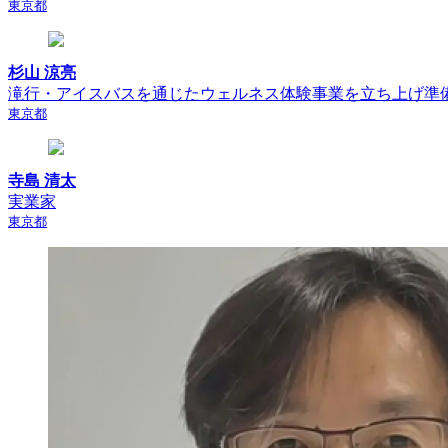
東京都
杉山 涼亮
滝行・アイスバスを通じたウェルネス体験事業を立ち上げ準備
東京都
寺島 清太
実業家
東京都