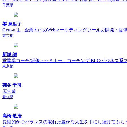
千葉県
姜 麻里子
Gyro-nは、企業向けのWebマーケティングツールの開発・提供
東京都
新城 誠
営業学コーチ/研修・セミナー、コーチング BLC/ビジネス系
東京都
礒谷 圭司
広告業
愛知県
高橋 敏浩
長期的かつバランスの取れた豊かな人生を手にし続けてもらう