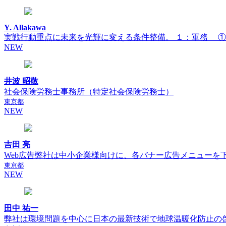
Y. Allakawa
実戦行動重点に未来を光輝に変える条件整備。 １：軍務 ①義
NEW
井波 昭敬
社会保険労務士事務所（特定社会保険労務士）
東京都
NEW
吉田 亮
Web広告弊社は中小企業様向けに、各バナー広告メニューを下
東京都
NEW
田中 祐一
弊社は環境問題を中心に日本の最新技術で地球温暖化防止の