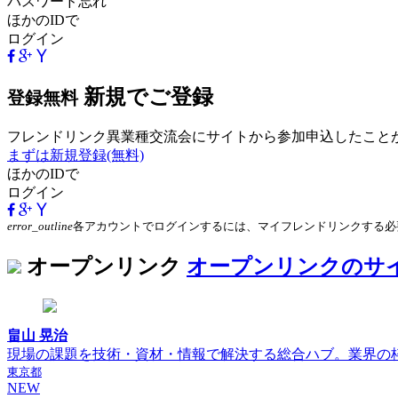
パスワード忘れ
ほかのIDで
ログイン
新規でご登録
登録無料
フレンドリンク異業種交流会にサイトから参加申込したこと
まずは新規登録(無料)
ほかのIDで
ログイン
error_outline
各アカウントでログインするには、マイフレンドリンクする必
オープンリンク
オープンリンクのサ
畠山 晃治
現場の課題を技術・資材・情報で解決する総合ハブ。業界の
東京都
NEW