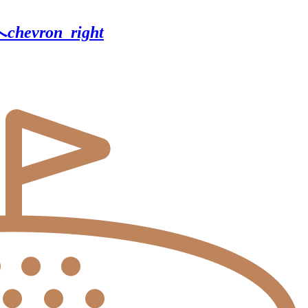
へ
chevron_right