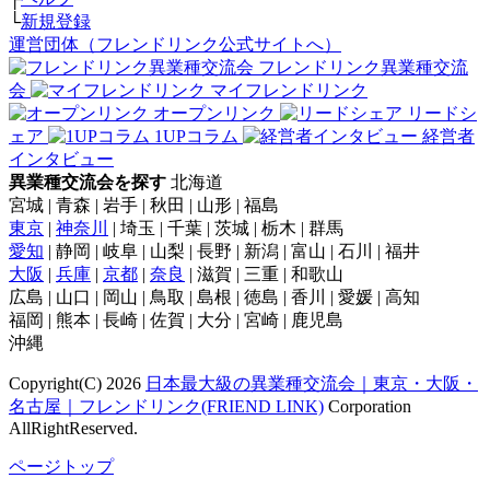
└
新規登録
運営団体（フレンドリンク公式サイトへ）
フレンドリンク異業種交流
会
マイフレンドリンク
オープンリンク
リードシ
ェア
1UPコラム
経営者
インタビュー
異業種交流会を探す
北海道
宮城 | 青森 | 岩手 | 秋田 | 山形 | 福島
東京
|
神奈川
| 埼玉 | 千葉 | 茨城 | 栃木 | 群馬
愛知
| 静岡 | 岐阜 | 山梨 | 長野 | 新潟 | 富山 | 石川 | 福井
大阪
|
兵庫
|
京都
|
奈良
| 滋賀 | 三重 | 和歌山
広島 | 山口 | 岡山 | 鳥取 | 島根 | 徳島 | 香川 | 愛媛 | 高知
福岡 | 熊本 | 長崎 | 佐賀 | 大分 | 宮崎 | 鹿児島
沖縄
Copyright(C) 2026
日本最大級の異業種交流会｜東京・大阪・
名古屋｜フレンドリンク(FRIEND LINK)
Corporation
AllRightReserved.
ページトップ