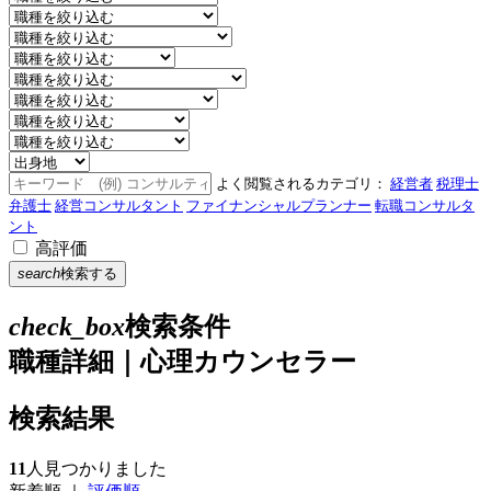
よく閲覧されるカテゴリ：
経営者
税理士
弁護士
経営コンサルタント
ファイナンシャルプランナー
転職コンサルタ
ント
高評価
search
検索する
check_box
検索条件
職種詳細｜心理カウンセラー
検索結果
11
人見つかりました