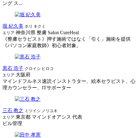
ング ス...
堀 紀久美
ホリ キクミ
神奈川県
整膚 Salon CureHeal
エリア:
《整膚セラピスト》押す施術ではなく「引く」施術を提供
《パソコン家庭教師》初心者対象。
黒石 浩子
クロイシ ヒロコ
大阪府
エリア:
マインドフルネス速読インストラター、絵本セラピスト、心
理カウンセラー、ITサポーター
三石 教之
ミツイシ ノリユキ
東京都
マインドオアシス
代表
エリア:
ビル管理