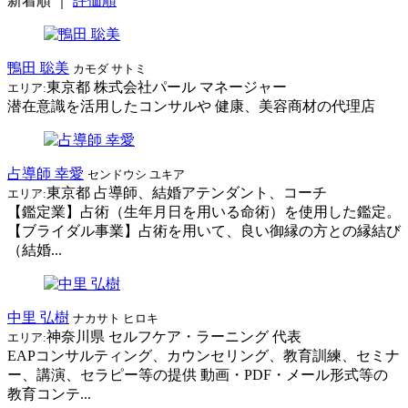
新着順
｜
評価順
鴨田 聡美
カモダ サトミ
東京都
株式会社パール
マネージャー
エリア:
潜在意識を活用したコンサルや 健康、美容商材の代理店
占導師 幸愛
センドウシ ユキア
東京都
占導師、結婚アテンダント、コーチ
エリア:
【鑑定業】占術（生年月日を用いる命術）を使用した鑑定。
【ブライダル事業】占術を用いて、良い御縁の方との縁結び
（結婚...
中里 弘樹
ナカサト ヒロキ
神奈川県
セルフケア・ラーニング
代表
エリア:
EAPコンサルティング、カウンセリング、教育訓練、セミナ
ー、講演、セラピー等の提供 動画・PDF・メール形式等の
教育コンテ...