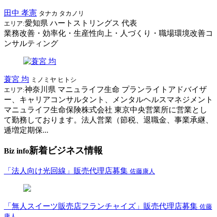
田中 孝憲
タナカ タカノリ
愛知県
ハートストリングス
代表
エリア:
業務改善・効率化・生産性向上・人づくり・職場環境改善コ
ンサルティング
蓑宮 均
ミノミヤ ヒトシ
神奈川県
マニュライフ生命
プランライトアドバイザ
エリア:
ー、キャリアコンサルタント、メンタルヘルスマネジメント
マニュライフ生命保険株式会社 東京中央営業所に営業とし
て勤務しております。法人営業（節税、退職金、事業承継、
逓増定期保...
新着ビジネス情報
Biz info
「法人向け光回線」販売代理店募集
佐藤康人
「無人スイーツ販売店フランチャイズ」販売代理店募集
佐藤
康人