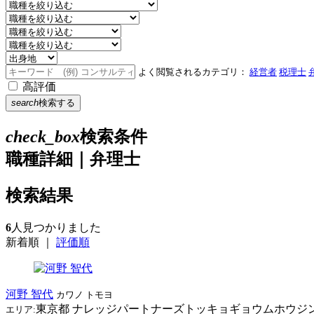
よく閲覧されるカテゴリ：
経営者
税理士
高評価
search
検索する
check_box
検索条件
職種詳細｜弁理士
検索結果
6
人見つかりました
新着順
｜
評価順
河野 智代
カワノ トモヨ
東京都
ナレッジパートナーズトッキョギョウムホウジ
エリア: