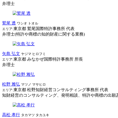
弁理士
鷲尾 透
ワシオ トオル
東京都
鷲尾国際特許事務所
代表
エリア:
弁理士(特許や商標の知的財産に関する業務)
矢島 弘文
ヤジマ ヒロフミ
東京都
みなかぜ国際特許事務所
所長
エリア:
弁理士
松野 雅弘
マツノ マサヒロ
東京都
松野知財経営コンサルティング事務所
代表
エリア:
知財経営のコンサルティング、発明相談、特許や商標の出願
高松 孝行
タカマツ タカユキ