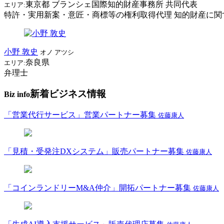
東京都
ブランシェ国際知的財産事務所
共同代表
エリア:
特許・実用新案・意匠・商標等の権利取得代理 知的財産に関す
小野 敦史
オノ アツシ
奈良県
エリア:
弁理士
新着ビジネス情報
Biz info
「営業代行サービス」営業パートナー募集
佐藤康人
「見積・受発注DXシステム」販売パートナー募集
佐藤康人
「コインランドリーM&A仲介」開拓パートナー募集
佐藤康人