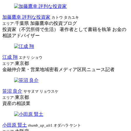
加藤鷹幸 評判な投資家
カトウ タカユキ
千葉県
加藤鷹幸の投資ブログ
エリア:
投資家（不労所得で生活） 著作者として書籍を執筆 お金の
相談アドバイザー
江成 翔
エナリ ショウ
東京都
エリア:
金融仲介業・営業地域密着メディア区民ニュース記者
笹沼 良介
ササヌマ リョウスケ
東京都
エリア:
資産の相談業
小田原 賢土
thumb_up_alt
1
オダハラ ケント