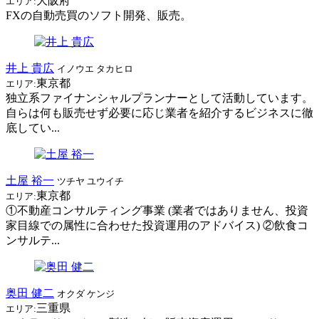
大阪府
エリア:
FXの自動売買のソフト開発、販売。
井上 貴広
イノウエ タカヒロ
東京都
エリア:
独立系ファイナンシャルプランナーとして活動しています。
自らは何も販売せず必要に応じ業者を紹介するビジネスに徹
底してい...
土屋 裕一
ツチヤ ユウイチ
東京都
エリア:
①不動産コンサルティング事業 (業者ではありません、投資
家目線での属性に合わせた投資運用のアドバイス) ②飲食コ
ンサルテ...
奥田 健二
オクダ ケンジ
三重県
エリア: