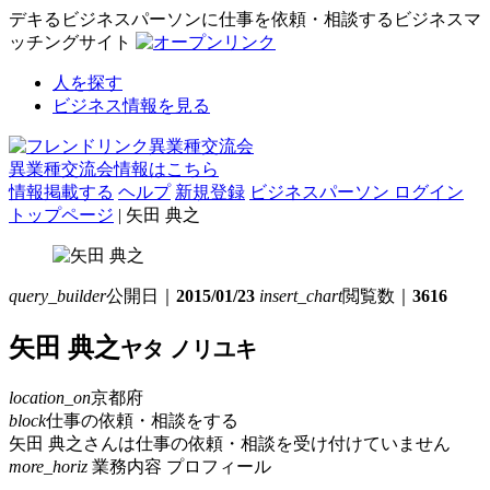
デキるビジネスパーソンに仕事を依頼・相談するビジネスマ
ッチングサイト
人を探す
ビジネス情報を見る
異業種交流会情報はこちら
情報掲載する
ヘルプ
新規登録
ビジネスパーソン ログイン
トップページ
| 矢田 典之
query_builder
公開日｜
2015/01/23
insert_chart
閲覧数｜
3616
矢田 典之
ヤタ ノリユキ
location_on
京都府
block
仕事の依頼・相談をする
矢田 典之さんは仕事の依頼・相談を受け付けていません
more_horiz
業務内容
プロフィール