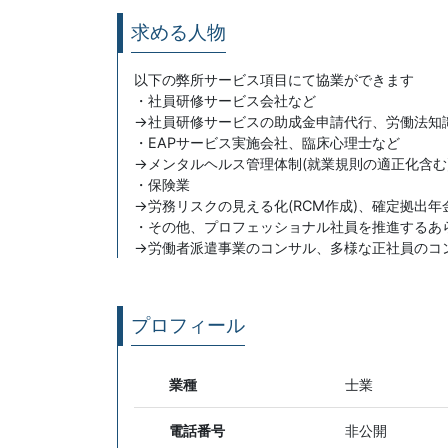
求める人物
以下の弊所サービス項目にて協業ができます
・社員研修サービス会社など
→社員研修サービスの助成金申請代行、労働法知
・EAPサービス実施会社、臨床心理士など
→メンタルヘルス管理体制(就業規則の適正化含む
・保険業
→労務リスクの見える化(RCM作成)、確定拠出
・その他、プロフェッショナル社員を推進するあ
→労働者派遣事業のコンサル、多様な正社員のコ
プロフィール
業種
士業
電話番号
非公開