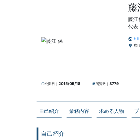
藤
藤江
代表
ht
public
東
location_on
2015/05/18
3779
公開日｜
閲覧数｜
query_builder
insert_chart
自己紹介
業務内容
求める人物
プ
自己紹介