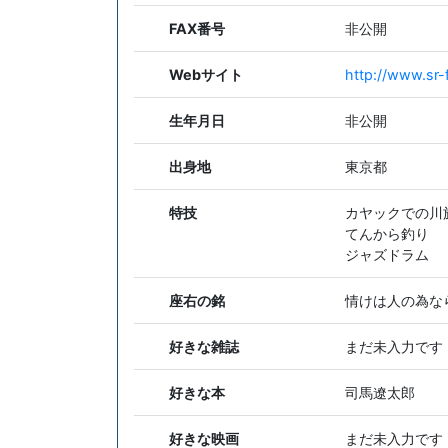
FAX番号
非公開
Webサイト
http://www.sr-
生年月日
非公開
出身地
東京都
特技
カヤックでの川
てんから釣り
ジャズドラム
座右の銘
情けは人の為な
好きな雑誌
まだ未入力です
好きな本
司馬遼太郎
好きな映画
まだ未入力です