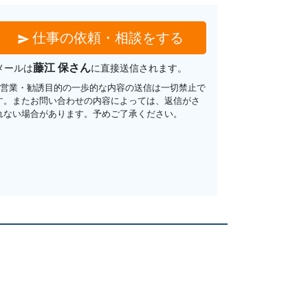
仕事の依頼・相談をする
send
藤江 保さん
メールは
に直接送信されます。
※営業・勧誘目的の一歩的な内容の送信は一切禁止で
す。またお問い合わせの内容によっては、返信がさ
れない場合があります。予めご了承ください。