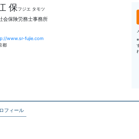
江 保
フジエ タモツ
社会保険労務士事務所
tp://www.sr-fujie.com
京都
ロフィール