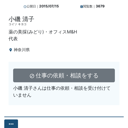
2015/07/15
3679
公開日｜
閲覧数｜
query_builder
insert_chart
小磯 清子
コイソ キヨコ
薬の美採(みどり)・オフィスM&H
代表
神奈川県
location_on
仕事の依頼・相談をする
block
小磯 清子さんは仕事の依頼・相談を受け付けて
いません
more_horiz