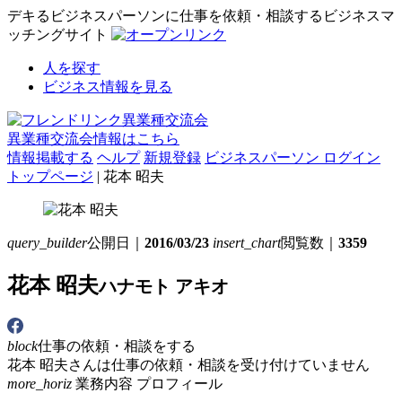
デキるビジネスパーソンに仕事を依頼・相談するビジネスマ
ッチングサイト
人を探す
ビジネス情報を見る
異業種交流会情報はこちら
情報掲載する
ヘルプ
新規登録
ビジネスパーソン ログイン
トップページ
| 花本 昭夫
query_builder
公開日｜
2016/03/23
insert_chart
閲覧数｜
3359
花本 昭夫
ハナモト アキオ
block
仕事の依頼・相談をする
花本 昭夫さんは仕事の依頼・相談を受け付けていません
more_horiz
業務内容
プロフィール