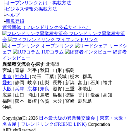
├
オープンリンクとは・掲載方法
├
ビジネス情報の掲載方法
├
ヘルプ
└
新規登録
運営団体（フレンドリンク公式サイトへ）
フレンドリンク異業種交流
会
マイフレンドリンク
オープンリンク
リードシ
ェア
1UPコラム
経営者
インタビュー
異業種交流会を探す
北海道
宮城 | 青森 | 岩手 | 秋田 | 山形 | 福島
東京
|
神奈川
| 埼玉 | 千葉 | 茨城 | 栃木 | 群馬
愛知
| 静岡 | 岐阜 | 山梨 | 長野 | 新潟 | 富山 | 石川 | 福井
大阪
|
兵庫
|
京都
|
奈良
| 滋賀 | 三重 | 和歌山
広島 | 山口 | 岡山 | 鳥取 | 島根 | 徳島 | 香川 | 愛媛 | 高知
福岡 | 熊本 | 長崎 | 佐賀 | 大分 | 宮崎 | 鹿児島
沖縄
Copyright(C) 2026
日本最大級の異業種交流会｜東京・大阪・
名古屋｜フレンドリンク(FRIEND LINK)
Corporation
AllRightReserved.