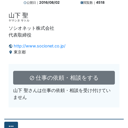
2016/08/02
4518
公開日｜
閲覧数｜
query_builder
insert_chart
山下 聖
ヤマシタ サトル
ソシオネット株式会社
代表取締役
http://www.socionet.co.jp/
public
東京都
location_on
仕事の依頼・相談をする
block
山下 聖さんは仕事の依頼・相談を受け付けてい
ません
more_horiz