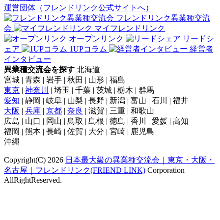
運営団体（フレンドリンク公式サイトへ）
フレンドリンク異業種交流
会
マイフレンドリンク
オープンリンク
リードシ
ェア
1UPコラム
経営者
インタビュー
異業種交流会を探す
北海道
宮城 | 青森 | 岩手 | 秋田 | 山形 | 福島
東京
|
神奈川
| 埼玉 | 千葉 | 茨城 | 栃木 | 群馬
愛知
| 静岡 | 岐阜 | 山梨 | 長野 | 新潟 | 富山 | 石川 | 福井
大阪
|
兵庫
|
京都
|
奈良
| 滋賀 | 三重 | 和歌山
広島 | 山口 | 岡山 | 鳥取 | 島根 | 徳島 | 香川 | 愛媛 | 高知
福岡 | 熊本 | 長崎 | 佐賀 | 大分 | 宮崎 | 鹿児島
沖縄
Copyright(C) 2026
日本最大級の異業種交流会｜東京・大阪・
名古屋｜フレンドリンク(FRIEND LINK)
Corporation
AllRightReserved.