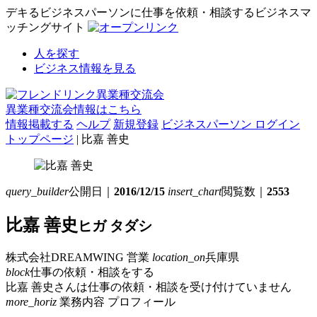
デキるビジネスパーソンに仕事を依頼・相談するビジネスマ
ッチングサイト
人を探す
ビジネス情報を見る
異業種交流会情報はこちら
情報掲載する
ヘルプ
新規登録
ビジネスパーソン ログイン
トップページ
| 比嘉 善史
query_builder
公開日｜
2016/12/15
insert_chart
閲覧数｜
2553
比嘉 善史
ヒガ タダシ
株式会社DREAMWING
営業
location_on
兵庫県
block
仕事の依頼・相談をする
比嘉 善史さんは仕事の依頼・相談を受け付けていません
more_horiz
業務内容
プロフィール