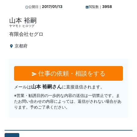
2017/01/13
3958
公開日｜
閲覧数｜
query_builder
insert_chart
山本 裕嗣
ヤマモト ヒロツグ
有限会社セグロ
京都府
location_on
仕事の依頼・相談をする
send
山本 裕嗣さん
メールは
に直接送信されます。
※営業・勧誘目的の一歩的な内容の送信は一切禁止です。ま
たお問い合わせの内容によっては、返信がされない場合があ
ります。予めご了承ください。