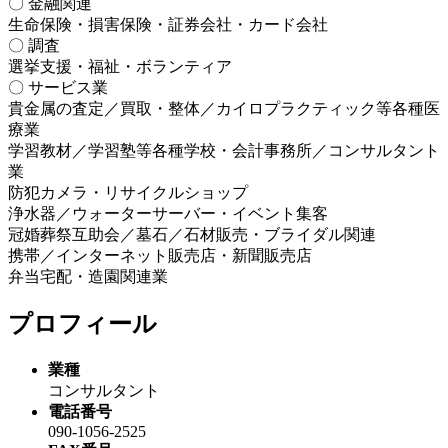
〇 金融関連
生命保険・損害保険・証券会社・カード会社
〇 調査
選挙支援・福祉・ボランティア
〇 サービス業
貴金属の査定／買取・整体／カイロプラクティック等各種医
療業
学習教材／学習塾等各種学校・会計事務所／コンサルタント
業
防犯カメラ・リサイクルショップ
浄水器／ウォーターサーバー・イベント集客
冠婚葬祭互助会／墓石／石材販売・ブライダル関連
携帯／インターネット販売店・新聞販売店
弁当宅配・造園関連業
プロフィール
業種
コンサルタント
電話番号
090-1056-2525