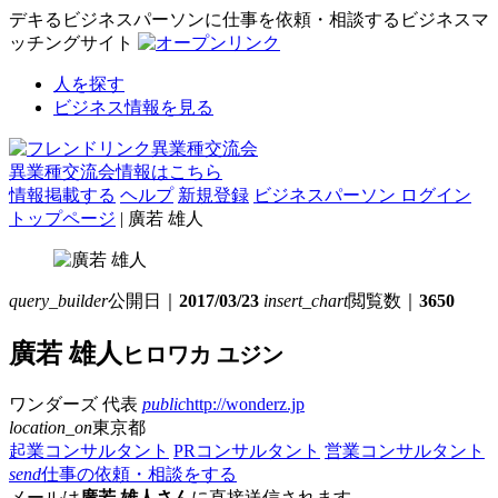
デキるビジネスパーソンに仕事を依頼・相談するビジネスマ
ッチングサイト
人を探す
ビジネス情報を見る
異業種交流会情報はこちら
情報掲載する
ヘルプ
新規登録
ビジネスパーソン ログイン
トップページ
| 廣若 雄人
query_builder
公開日｜
2017/03/23
insert_chart
閲覧数｜
3650
廣若 雄人
ヒロワカ ユジン
ワンダーズ
代表
public
http://wonderz.jp
location_on
東京都
起業コンサルタント
PRコンサルタント
営業コンサルタント
send
仕事の依頼・相談をする
メールは
廣若 雄人さん
に直接送信されます。