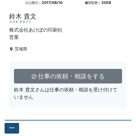
2017/08/10
2058
公開日｜
閲覧数｜
query_builder
insert_chart
鈴木 貴文
スズキ タカフミ
株式会社あけぼの印刷社
営業
茨城県
location_on
仕事の依頼・相談をする
block
鈴木 貴文さんは仕事の依頼・相談を受け付けて
いません
more_horiz