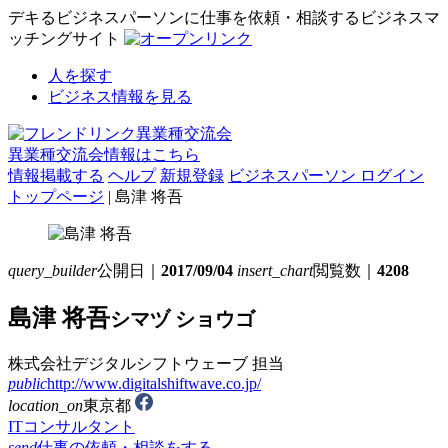
デキるビジネスパーソンに仕事を依頼・相談するビジネスマ
ッチングサイト
人を探す
ビジネス情報を見る
異業種交流会情報はこちら
情報掲載する
ヘルプ
新規登録
ビジネスパーソン ログイン
トップページ
| 島津 将吾
query_builder
公開日｜
2017/09/04
insert_chart
閲覧数｜
4208
島津 将吾
シマヅ ショウゴ
株式会社デジタルシフトウェーブ
担当
public
http://www.digitalshiftwave.co.jp/
location_on
東京都
ITコンサルタント
send
仕事の依頼・相談をする