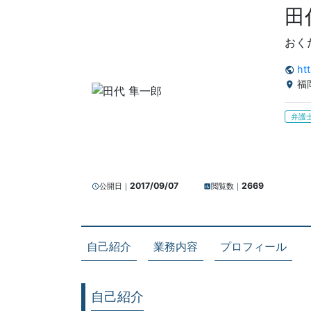
田
おく
ht
public
福
location_on
弁護
2017/09/07
2669
公開日｜
閲覧数｜
query_builder
insert_chart
自己紹介
業務内容
プロフィール
自己紹介