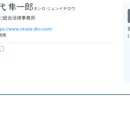
代 隼一郎
タシロ ジュンイチロウ
だ総合法律事務所
tps://www.okuda-jiko.com/
岡県
士