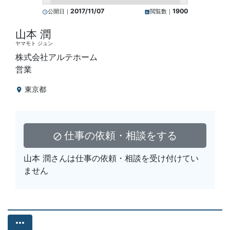
2017/11/07
1900
公開日｜
閲覧数｜
query_builder
insert_chart
山本 潤
ヤマモト ジュン
株式会社アルテホーム
営業
東京都
location_on
仕事の依頼・相談をする
block
山本 潤さんは仕事の依頼・相談を受け付けてい
ません
more_horiz