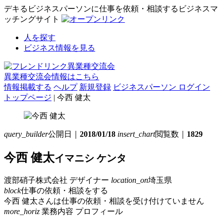
デキるビジネスパーソンに仕事を依頼・相談するビジネスマ
ッチングサイト
人を探す
ビジネス情報を見る
異業種交流会情報はこちら
情報掲載する
ヘルプ
新規登録
ビジネスパーソン ログイン
トップページ
| 今西 健太
query_builder
公開日｜
2018/01/18
insert_chart
閲覧数｜
1829
今西 健太
イマニシ ケンタ
渡部硝子株式会社
デザイナー
location_on
埼玉県
block
仕事の依頼・相談をする
今西 健太さんは仕事の依頼・相談を受け付けていません
more_horiz
業務内容
プロフィール