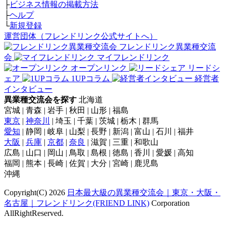
├
ビジネス情報の掲載方法
├
ヘルプ
└
新規登録
運営団体（フレンドリンク公式サイトへ）
フレンドリンク異業種交流
会
マイフレンドリンク
オープンリンク
リードシ
ェア
1UPコラム
経営者
インタビュー
異業種交流会を探す
北海道
宮城 | 青森 | 岩手 | 秋田 | 山形 | 福島
東京
|
神奈川
| 埼玉 | 千葉 | 茨城 | 栃木 | 群馬
愛知
| 静岡 | 岐阜 | 山梨 | 長野 | 新潟 | 富山 | 石川 | 福井
大阪
|
兵庫
|
京都
|
奈良
| 滋賀 | 三重 | 和歌山
広島 | 山口 | 岡山 | 鳥取 | 島根 | 徳島 | 香川 | 愛媛 | 高知
福岡 | 熊本 | 長崎 | 佐賀 | 大分 | 宮崎 | 鹿児島
沖縄
Copyright(C) 2026
日本最大級の異業種交流会｜東京・大阪・
名古屋｜フレンドリンク(FRIEND LINK)
Corporation
AllRightReserved.