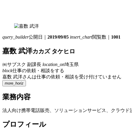
query_builder
公開日｜
2019/09/05
insert_chart
閲覧数｜
1001
嘉数 武洋
カカズ タケヒロ
㈱サブスク
副課長
location_on
埼玉県
block
仕事の依頼・相談をする
嘉数 武洋さんは仕事の依頼・相談を受け付けていません
more_horiz
業務内容
法人向け携帯電話販売、ソリューションサービス、クラウド
プロフィール