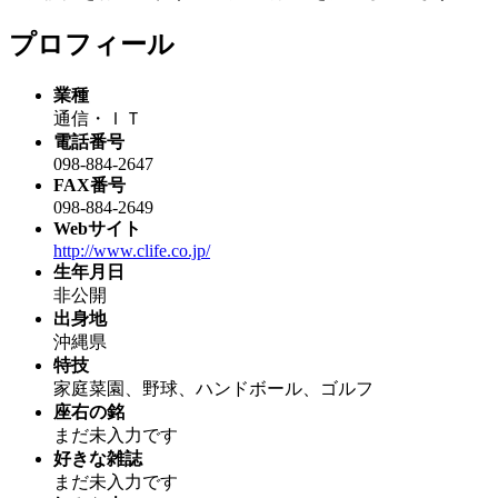
プロフィール
業種
通信・ＩＴ
電話番号
098-884-2647
FAX番号
098-884-2649
Webサイト
http://www.clife.co.jp/
生年月日
非公開
出身地
沖縄県
特技
家庭菜園、野球、ハンドボール、ゴルフ
座右の銘
まだ未入力です
好きな雑誌
まだ未入力です