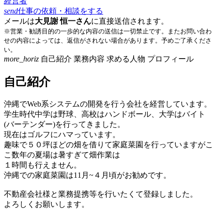
経営者
send
仕事の依頼・相談をする
メールは
大見謝 恒一さん
に直接送信されます。
※営業・勧誘目的の一歩的な内容の送信は一切禁止です。またお問い合わ
せの内容によっては、返信がされない場合があります。予めご了承くださ
い。
more_horiz
自己紹介
業務内容
求める人物
プロフィール
自己紹介
沖縄でWeb系システムの開発を行う会社を経営しています。
学生時代中学は野球、高校はハンドボール、大学はバイト
(バーテンダー)を行ってきました。
現在はゴルフにハマっています。
趣味で５０坪ほどの畑を借りて家庭菜園を行っていますがこ
こ数年の夏場は暑すぎて畑作業は
１時間も行えません。
沖縄での家庭菜園は11月~４月頃がお勧めです。
不動産会社様と業務提携等を行いたくて登録しました。
よろしくお願いします。