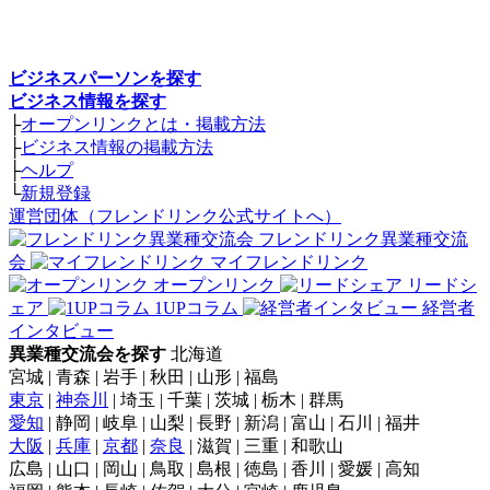
ビジネスパーソンを探す
ビジネス情報を探す
├
オープンリンクとは・掲載方法
├
ビジネス情報の掲載方法
├
ヘルプ
└
新規登録
運営団体（フレンドリンク公式サイトへ）
フレンドリンク異業種交流
会
マイフレンドリンク
オープンリンク
リードシ
ェア
1UPコラム
経営者
インタビュー
異業種交流会を探す
北海道
宮城 | 青森 | 岩手 | 秋田 | 山形 | 福島
東京
|
神奈川
| 埼玉 | 千葉 | 茨城 | 栃木 | 群馬
愛知
| 静岡 | 岐阜 | 山梨 | 長野 | 新潟 | 富山 | 石川 | 福井
大阪
|
兵庫
|
京都
|
奈良
| 滋賀 | 三重 | 和歌山
広島 | 山口 | 岡山 | 鳥取 | 島根 | 徳島 | 香川 | 愛媛 | 高知