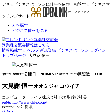
デキるビジネスパーソンに仕事を依頼・相談するビジネスマ
ッチングサイト
人を探す
ビジネス情報を見る
異業種交流会情報はこちら
情報掲載する
ヘルプ
新規登録
ビジネスパーソン ログイン
トップページ
| 大見謝 恒一
query_builder
公開日｜
2018/07/12
insert_chart
閲覧数｜
3318
大見謝 恒一
オオミジャ コウイチ
コンピューターライフ株式会社
代表取締役社長
public
http://www.clife.co.jp/
location_on
沖縄県