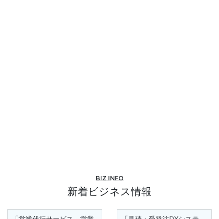
Biz info
新着ビジネス情報
「営業代行サービス」営業
「見積・受発注DXシステ