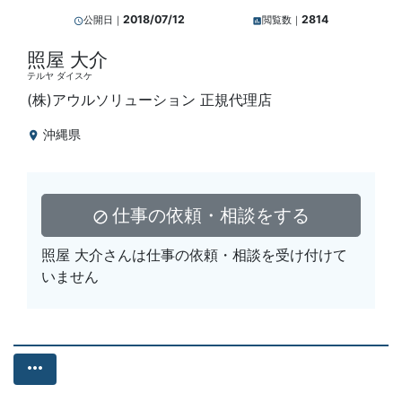
2018/07/12
2814
公開日｜
閲覧数｜
query_builder
insert_chart
照屋 大介
テルヤ ダイスケ
(株)アウルソリューション 正規代理店
沖縄県
location_on
仕事の依頼・相談をする
block
照屋 大介さんは仕事の依頼・相談を受け付けて
いません
more_horiz