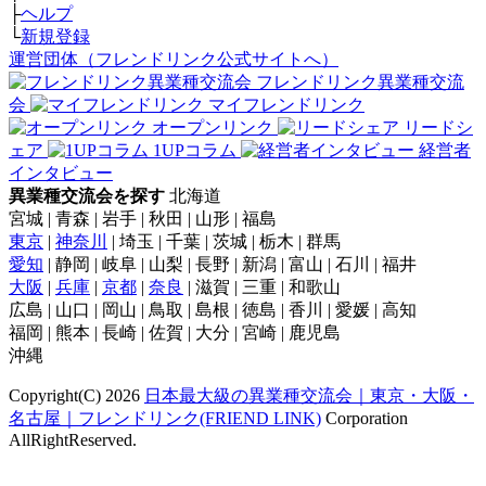
├
ヘルプ
└
新規登録
運営団体（フレンドリンク公式サイトへ）
フレンドリンク異業種交流
会
マイフレンドリンク
オープンリンク
リードシ
ェア
1UPコラム
経営者
インタビュー
異業種交流会を探す
北海道
宮城 | 青森 | 岩手 | 秋田 | 山形 | 福島
東京
|
神奈川
| 埼玉 | 千葉 | 茨城 | 栃木 | 群馬
愛知
| 静岡 | 岐阜 | 山梨 | 長野 | 新潟 | 富山 | 石川 | 福井
大阪
|
兵庫
|
京都
|
奈良
| 滋賀 | 三重 | 和歌山
広島 | 山口 | 岡山 | 鳥取 | 島根 | 徳島 | 香川 | 愛媛 | 高知
福岡 | 熊本 | 長崎 | 佐賀 | 大分 | 宮崎 | 鹿児島
沖縄
Copyright(C) 2026
日本最大級の異業種交流会｜東京・大阪・
名古屋｜フレンドリンク(FRIEND LINK)
Corporation
AllRightReserved.