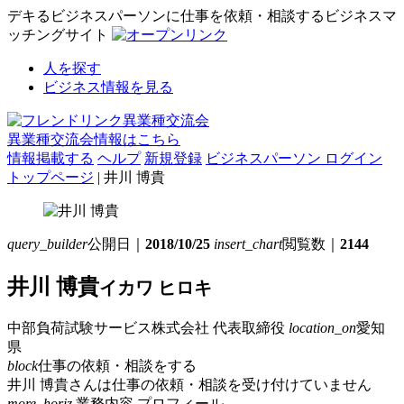
デキるビジネスパーソンに仕事を依頼・相談するビジネスマ
ッチングサイト
人を探す
ビジネス情報を見る
異業種交流会情報はこちら
情報掲載する
ヘルプ
新規登録
ビジネスパーソン ログイン
トップページ
| 井川 博貴
query_builder
公開日｜
2018/10/25
insert_chart
閲覧数｜
2144
井川 博貴
イカワ ヒロキ
中部負荷試験サービス株式会社
代表取締役
location_on
愛知
県
block
仕事の依頼・相談をする
井川 博貴さんは仕事の依頼・相談を受け付けていません
more_horiz
業務内容
プロフィール