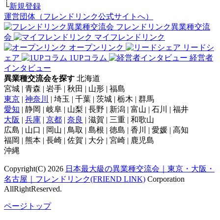
└
新規登録
運営団体（フレンドリンク公式サイトへ）
フレンドリンク異業種交流
会
マイフレンドリンク
オープンリンク
リードシ
ェア
1UPコラム
経営者
インタビュー
異業種交流会を探す
北海道
宮城 | 青森 | 岩手 | 秋田 | 山形 | 福島
東京
|
神奈川
| 埼玉 | 千葉 | 茨城 | 栃木 | 群馬
愛知
| 静岡 | 岐阜 | 山梨 | 長野 | 新潟 | 富山 | 石川 | 福井
大阪
|
兵庫
|
京都
|
奈良
| 滋賀 | 三重 | 和歌山
広島 | 山口 | 岡山 | 鳥取 | 島根 | 徳島 | 香川 | 愛媛 | 高知
福岡 | 熊本 | 長崎 | 佐賀 | 大分 | 宮崎 | 鹿児島
沖縄
Copyright(C) 2026
日本最大級の異業種交流会｜東京・大阪・
名古屋｜フレンドリンク(FRIEND LINK)
Corporation
AllRightReserved.
ページトップ