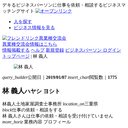
デキるビジネスパーソンに仕事を依頼・相談するビジネスマ
ッチングサイト
人を探す
ビジネス情報を見る
異業種交流会情報はこちら
情報掲載する
ヘルプ
新規登録
ビジネスパーソン ログイン
トップページ
| 林 義人
query_builder
公開日｜
2019/01/07
insert_chart
閲覧数｜
1775
林 義人
ハヤシ ヨシト
林義人土地家屋調査士事務所
location_on
三重県
block
仕事の依頼・相談をする
林 義人さんは仕事の依頼・相談を受け付けていません
more_horiz
業務内容
プロフィール