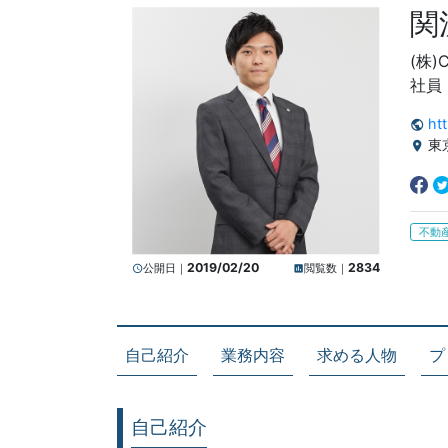
関
(株)
社員
ht
public
東
location_on
不動
2019/02/20
2834
公開日｜
閲覧数｜
query_builder
insert_chart
自己紹介
業務内容
求める人物
プ
自己紹介