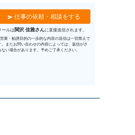
仕事の依頼・相談をする
send
関沢 佳雅さん
メールは
に直接送信されます。
※営業・勧誘目的の一歩的な内容の送信は一切禁止で
す。またお問い合わせの内容によっては、返信がさ
れない場合があります。予めご了承ください。