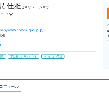
沢 佳雅
セキザワ ヨシマサ
COLORS
tps://www.colors-group.jp/
京都
産業
不動産コンサルタント
マンション管理
ロフィール