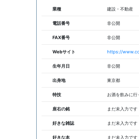
業種
建設・不動産
電話番号
非公開
FAX番号
非公開
Webサイト
https://www.co
生年月日
非公開
出身地
東京都
特技
お酒を飲みに行
座右の銘
まだ未入力です
好きな雑誌
まだ未入力です
好きな本
まだ未入力です