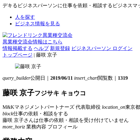
デキるビジネスパーソンに仕事を依頼・相談するビジネスマ
人を探す
ビジネス情報を見る
異業種交流会情報はこちら
情報掲載する
ヘルプ
新規登録
ビジネスパーソン ログイン
トップページ
| 藤咲 京子
query_builder
公開日｜
2019/06/11
insert_chart
閲覧数｜
1319
藤咲 京子
フジサキ キョウコ
M&Kマネジメントパートナーズ
代表取締役
location_on
東京
block
仕事の依頼・相談をする
藤咲 京子さんは仕事の依頼・相談を受け付けていません
more_horiz
業務内容
プロフィール