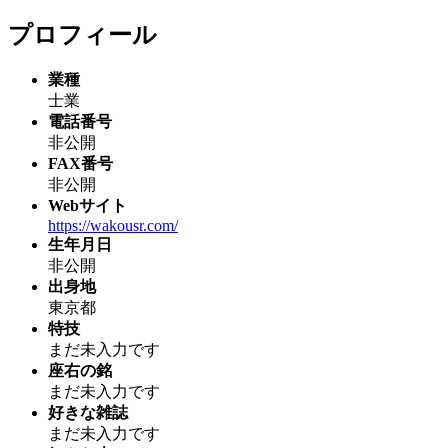
プロフィール
業種
士業
電話番号
非公開
FAX番号
非公開
Webサイト
https://wakousr.com/
生年月日
非公開
出身地
東京都
特技
まだ未入力です
座右の銘
まだ未入力です
好きな雑誌
まだ未入力です