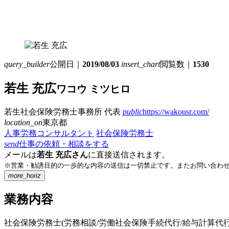
query_builder
公開日｜
2019/08/03
insert_chart
閲覧数｜
1530
若生 充広
ワコウ ミツヒロ
若生社会保険労務士事務所
代表
public
https://wakousr.com/
location_on
東京都
人事労務コンサルタント
社会保険労務士
send
仕事の依頼・相談をする
メールは
若生 充広さん
に直接送信されます。
※営業・勧誘目的の一歩的な内容の送信は一切禁止です。またお問い合わ
more_horiz
業務内容
社会保険労務士(労務相談/労働社会保険手続代行/給与計算代行