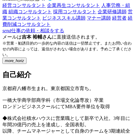
経営コンサルタント
企業再生コンサルタント
人事労務・組
織
組織コンサルタント
採用コンサルタント
企業研修講師
営
業コンサルタント
ビジネススキル講師
マナー講師
経営者
経
費削減コンサルタント
send
仕事の依頼・相談をする
メールは
吉本 裕輔さん
に直接送信されます。
※営業・勧誘目的の一歩的な内容の送信は一切禁止です。またお問い合わ
せの内容によっては、返信がされない場合があります。予めご了承くださ
い。
more_horiz
自己紹介
京都府八幡市生まれ。東京都国立市育ち。
一橋大学商学部商学科（市場文化論専攻）卒業
ロンドンビジネスクールにてMBA要件単位を取得
◆株式会社積水ハウスに営業職として新卒で入社。3年目に
年間20億円の売上を達成し、全国表彰。
以降、チームマネージャーとして自身のチームを3期連続全