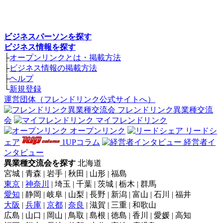
ビジネスパーソンを探す
ビジネス情報を探す
├
オープンリンクとは・掲載方法
├
ビジネス情報の掲載方法
├
ヘルプ
└
新規登録
運営団体（フレンドリンク公式サイトへ）
フレンドリンク異業種交流
会
マイフレンドリンク
オープンリンク
リードシ
ェア
1UPコラム
経営者イ
ンタビュー
異業種交流会を探す
北海道
宮城 | 青森 | 岩手 | 秋田 | 山形 | 福島
東京
|
神奈川
| 埼玉 | 千葉 | 茨城 | 栃木 | 群馬
愛知
| 静岡 | 岐阜 | 山梨 | 長野 | 新潟 | 富山 | 石川 | 福井
大阪
|
兵庫
|
京都
|
奈良
| 滋賀 | 三重 | 和歌山
広島 | 山口 | 岡山 | 鳥取 | 島根 | 徳島 | 香川 | 愛媛 | 高知