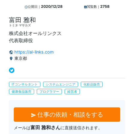
2020/12/28
2758
公開日｜
閲覧数｜
query_builder
insert_chart
富田 雅和
トミタ マサカズ
株式会社オールリンクス
代表取締役
https://al-links.com
public
東京都
location_on
ITコンサルタント
システムエンジニア
化粧品販売
健康食品販売
プログラマー
経営者
仕事の依頼・相談をする
send
富田 雅和さん
メールは
に直接送信されます。