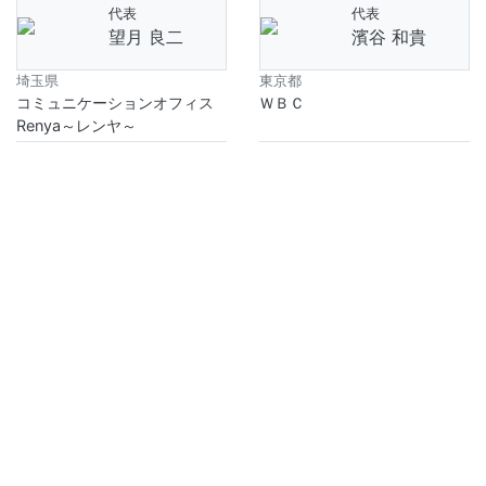
代表
代表
望月 良二
濱谷 和貴
埼玉県
東京都
コミュニケーションオフィス
ＷＢＣ
Renya～レンヤ～