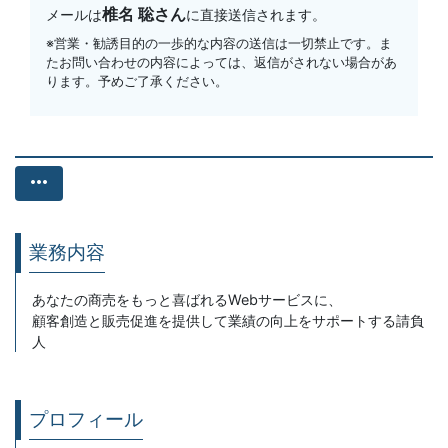
椎名 聡さん
メールは
に直接送信されます。
※営業・勧誘目的の一歩的な内容の送信は一切禁止です。ま
たお問い合わせの内容によっては、返信がされない場合があ
ります。予めご了承ください。
more_horiz
業務内容
あなたの商売をもっと喜ばれるWebサービスに、
顧客創造と販売促進を提供して業績の向上をサポートする請負
人
プロフィール