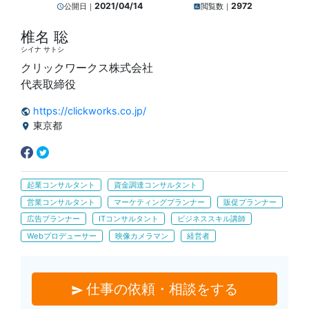
2021/04/14
2972
公開日｜
閲覧数｜
query_builder
insert_chart
椎名 聡
シイナ サトシ
クリックワークス株式会社
代表取締役
https://clickworks.co.jp/
public
東京都
location_on
起業コンサルタント
資金調達コンサルタント
営業コンサルタント
マーケティングプランナー
販促プランナー
広告プランナー
ITコンサルタント
ビジネススキル講師
Webプロデューサー
映像カメラマン
経営者
仕事の依頼・相談をする
send