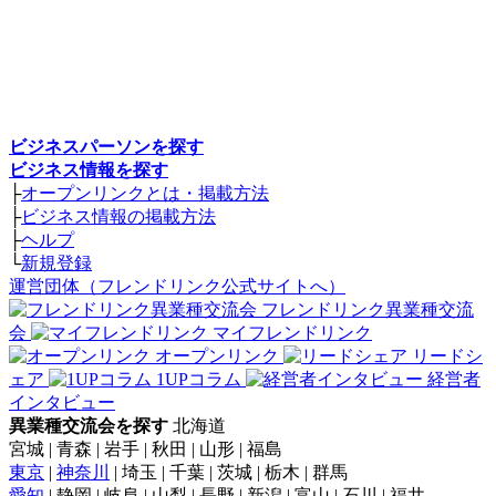
ビジネスパーソンを探す
ビジネス情報を探す
├
オープンリンクとは・掲載方法
├
ビジネス情報の掲載方法
├
ヘルプ
└
新規登録
運営団体（フレンドリンク公式サイトへ）
フレンドリンク異業種交流
会
マイフレンドリンク
オープンリンク
リードシ
ェア
1UPコラム
経営者
インタビュー
異業種交流会を探す
北海道
宮城 | 青森 | 岩手 | 秋田 | 山形 | 福島
東京
|
神奈川
| 埼玉 | 千葉 | 茨城 | 栃木 | 群馬
愛知
| 静岡 | 岐阜 | 山梨 | 長野 | 新潟 | 富山 | 石川 | 福井