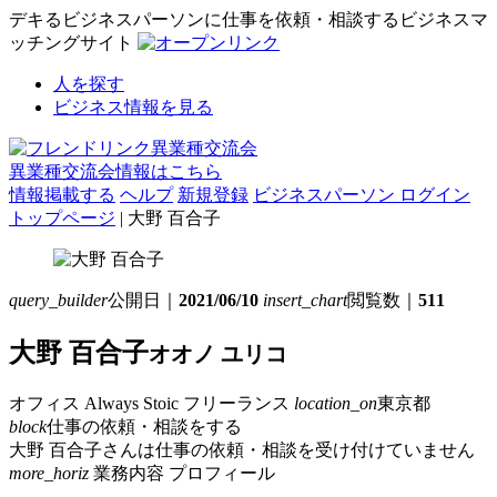
デキるビジネスパーソンに仕事を依頼・相談するビジネスマ
ッチングサイト
人を探す
ビジネス情報を見る
異業種交流会情報はこちら
情報掲載する
ヘルプ
新規登録
ビジネスパーソン ログイン
トップページ
| 大野 百合子
query_builder
公開日｜
2021/06/10
insert_chart
閲覧数｜
511
大野 百合子
オオノ ユリコ
オフィス Always Stoic
フリーランス
location_on
東京都
block
仕事の依頼・相談をする
大野 百合子さんは仕事の依頼・相談を受け付けていません
more_horiz
業務内容
プロフィール