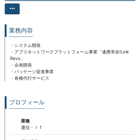
more_horiz
業務内容
・システム開発
・アプリネットワークプラットフォーム事業「連携革命!Link
Revo」
・企画開発
・パッケージ促進事業
・各種代行サービス
プロフィール
業種
通信・ＩＴ