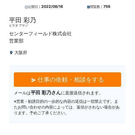
2022/08/16
756
公開日｜
閲覧数｜
query_builder
insert_chart
平田 彩乃
ヒラタ アヤノ
センターフィールド株式会社
営業部
大阪府
location_on
仕事の依頼・相談をする
send
平田 彩乃さん
メールは
に直接送信されます。
※営業・勧誘目的の一歩的な内容の送信は一切禁止です。ま
たお問い合わせの内容によっては、返信がされない場合があ
ります。予めご了承ください。