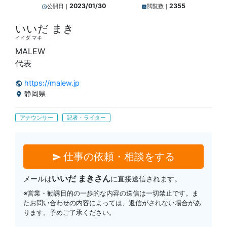
2023/01/30
2355
公開日｜
閲覧数｜
query_builder
insert_chart
いいだ まき
イイダ マキ
MALEW
代表
https://malew.jp
public
静岡県
location_on
アナウンサー
記者・ライター
仕事の依頼・相談をする
send
いいだ まきさん
メールは
に直接送信されます。
※営業・勧誘目的の一歩的な内容の送信は一切禁止です。ま
たお問い合わせの内容によっては、返信がされない場合があ
ります。予めご了承ください。