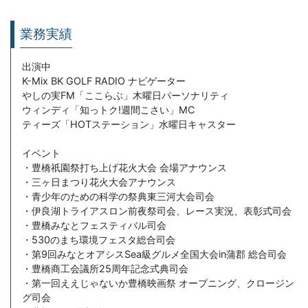
業務実績
出演中
K-Mix BK GOLF RADIO ナビゲーター
やしの実FM「ここらぶ」木曜日パーソナリティ
ウィンディ「知っトク!週間こさい」MC
ティーズ「HOTステーション」水曜日キャスター
イベント
・豊橋祇園祭打ち上げ花火大会 会場アナウンス
・三ヶ日まつり花火大会アナウンス
・青少年のための科学の祭典東三河大会司会
・伊良湖トライアスロン前夜祭司会、レース実況、表彰式司会
・豊橋みなとフェスティバル司会
・530のまち環境フェスタ総合司会
・第9回みなとオアシスSea級グルメ全国大会in蒲郡 総合司会
・豊橋商工会議所25周年記念式典司会
・第一回ええじゃないか豊橋映画祭 オープニング、クロージン
グ司会