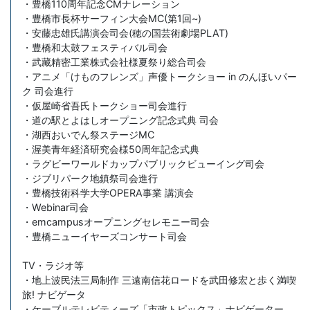
・豊橋110周年記念CMナレーション
・豊橋市長杯サーフィン大会MC(第1回~)
・安藤忠雄氏講演会司会(穂の国芸術劇場PLAT)
・豊橋和太鼓フェスティバル司会
・武藏精密工業株式会社様夏祭り総合司会
・アニメ「けものフレンズ」声優トークショー in のんほいパー
ク 司会進行
・仮屋崎省吾氏トークショー司会進行
・道の駅とよはしオープニング記念式典 司会
・湖西おいでん祭ステージMC
・渥美青年経済研究会様50周年記念式典
・ラグビーワールドカップパブリックビューイング司会
・ジブリパーク地鎮祭司会進行
・豊橋技術科学大学OPERA事業 講演会
・Webinar司会
・emcampusオープニングセレモニー司会
・豊橋ニューイヤーズコンサート司会
TV・ラジオ等
・地上波民法三局制作 三遠南信花ロードを武田修宏と歩く満喫
旅! ナビゲータ
・ケーブルテレビティーズ「市政トピックス」ナビゲーター