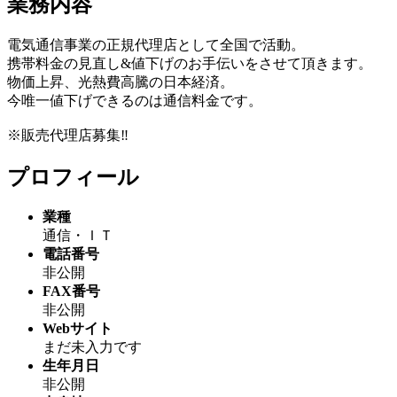
業務内容
電気通信事業の正規代理店として全国で活動。
携帯料金の見直し&値下げのお手伝いをさせて頂きます。
物価上昇、光熱費高騰の日本経済。
今唯一値下げできるのは通信料金です。
※販売代理店募集‼︎
プロフィール
業種
通信・ＩＴ
電話番号
非公開
FAX番号
非公開
Webサイト
まだ未入力です
生年月日
非公開