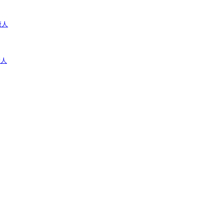
康人
康人