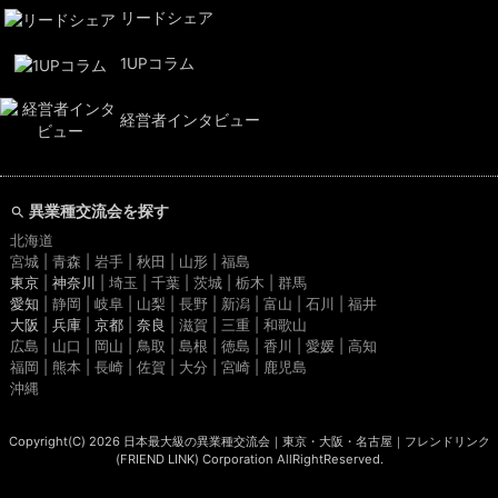
リードシェア
1UPコラム
経営者インタビュー
異業種交流会を探す
北海道
宮城 | 青森 | 岩手 | 秋田 | 山形 | 福島
東京
|
神奈川
| 埼玉 | 千葉 | 茨城 | 栃木 | 群馬
愛知
| 静岡 | 岐阜 | 山梨 | 長野 | 新潟 | 富山 | 石川 | 福井
大阪
|
兵庫
|
京都
|
奈良
| 滋賀 | 三重 | 和歌山
広島 | 山口 | 岡山 | 鳥取 | 島根 | 徳島 | 香川 | 愛媛 | 高知
福岡 | 熊本 | 長崎 | 佐賀 | 大分 | 宮崎 | 鹿児島
沖縄
Copyright(C) 2026
日本最大級の異業種交流会｜東京・大阪・名古屋｜フレンドリンク
(FRIEND LINK)
Corporation AllRightReserved.