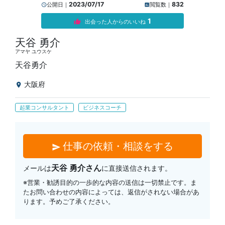
2023/07/17
832
公開日｜
閲覧数｜
query_builder
insert_chart
1
出会った人からのいいね
thumb_up
天谷 勇介
アマヤ ユウスケ
天谷勇介
大阪府
location_on
起業コンサルタント
ビジネスコーチ
仕事の依頼・相談をする
send
天谷 勇介さん
メールは
に直接送信されます。
※営業・勧誘目的の一歩的な内容の送信は一切禁止です。ま
たお問い合わせの内容によっては、返信がされない場合があ
ります。予めご了承ください。