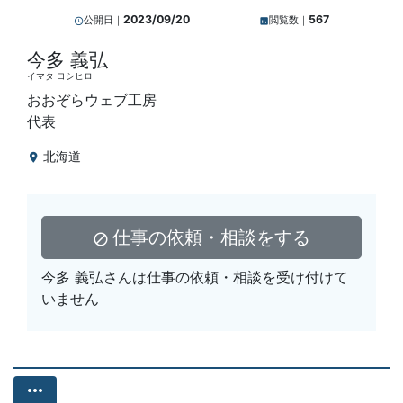
2023/09/20
567
公開日｜
閲覧数｜
query_builder
insert_chart
今多 義弘
イマタ ヨシヒロ
おおぞらウェブ工房
代表
北海道
location_on
仕事の依頼・相談をする
block
今多 義弘さんは仕事の依頼・相談を受け付けて
いません
more_horiz