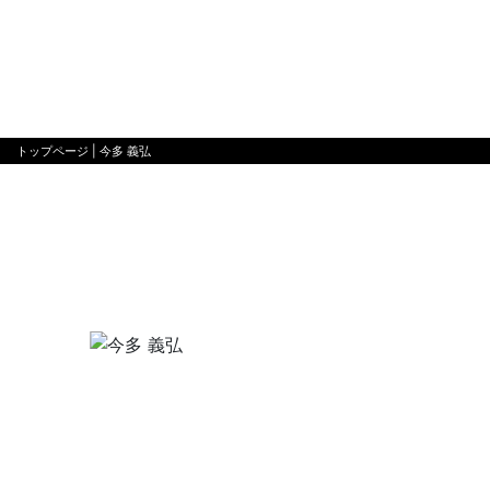
トップページ
| 今多 義弘