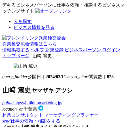
デキるビジネスパーソンに仕事を依頼・相談するビジネスマ
ッチングサイト
人を探す
ビジネス情報を見る
異業種交流会情報はこちら
情報掲載する
ヘルプ
新規登録
ビジネスパーソン ログイン
トップページ
| 山﨑 篤史
query_builder
公開日｜
2024/03/11
insert_chart
閲覧数｜
823
山﨑 篤史
ヤマザキ アツシ
public
https://buildupmarketing.jp/
location_on
千葉県
起業コンサルタント
マーケティングプランナー
send
仕事の依頼・相談をする
メールは
山﨑 篤史さん
に直接送信されます。