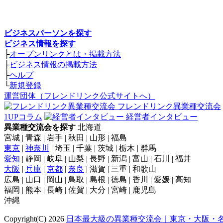
ビジネスパーソンを探す
ビジネス情報を探す
├
オープンリンクとは・掲載方法
├
ビジネス情報の掲載方法
├
ヘルプ
└
新規登録
運営団体（フレンドリンク公式サイトへ）
フレンドリンク異業種交流会
1UPコラム
経営者インタビュー
異業種交流会を探す
北海道
宮城 | 青森 | 岩手 | 秋田 | 山形 | 福島
東京
|
神奈川
| 埼玉 | 千葉 | 茨城 | 栃木 | 群馬
愛知
| 静岡 | 岐阜 | 山梨 | 長野 | 新潟 | 富山 | 石川 | 福井
大阪
|
兵庫
|
京都
|
奈良
| 滋賀 | 三重 | 和歌山
広島 | 山口 | 岡山 | 鳥取 | 島根 | 徳島 | 香川 | 愛媛 | 高知
福岡 | 熊本 | 長崎 | 佐賀 | 大分 | 宮崎 | 鹿児島
沖縄
Copyright(C) 2026
日本最大級の異業種交流会｜東京・大阪・名古屋