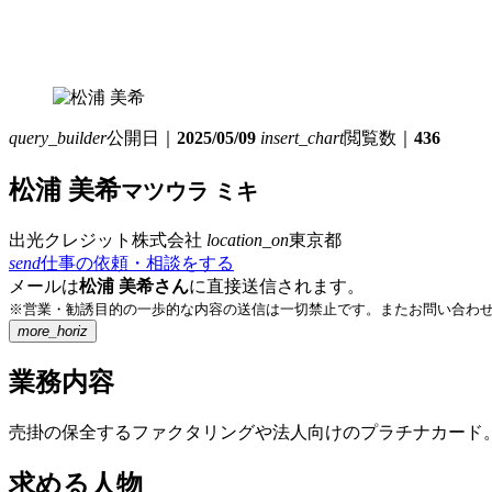
query_builder
公開日｜
2025/05/09
insert_chart
閲覧数｜
436
松浦 美希
マツウラ ミキ
出光クレジット株式会社
location_on
東京都
send
仕事の依頼・相談をする
メールは
松浦 美希さん
に直接送信されます。
※営業・勧誘目的の一歩的な内容の送信は一切禁止です。またお問い合わ
more_horiz
業務内容
売掛の保全するファクタリングや法人向けのプラチナカード
求める人物