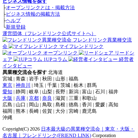
ビジネス情報を探す
├
オープンリンクとは・掲載方法
├
ビジネス情報の掲載方法
├
ヘルプ
└
新規登録
運営団体（フレンドリンク公式サイトへ）
フレンドリンク異業種交流
会
マイフレンドリンク
オープンリンク
リードシ
ェア
1UPコラム
経営者
インタビュー
異業種交流会を探す
北海道
宮城 | 青森 | 岩手 | 秋田 | 山形 | 福島
東京
|
神奈川
| 埼玉 | 千葉 | 茨城 | 栃木 | 群馬
愛知
| 静岡 | 岐阜 | 山梨 | 長野 | 新潟 | 富山 | 石川 | 福井
大阪
|
兵庫
|
京都
|
奈良
| 滋賀 | 三重 | 和歌山
広島 | 山口 | 岡山 | 鳥取 | 島根 | 徳島 | 香川 | 愛媛 | 高知
福岡 | 熊本 | 長崎 | 佐賀 | 大分 | 宮崎 | 鹿児島
沖縄
Copyright(C) 2026
日本最大級の異業種交流会｜東京・大阪・
名古屋｜フレンドリンク(FRIEND LINK)
Corporation